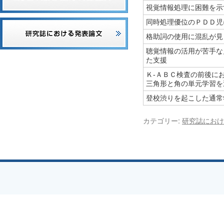
視覚情報処理に困難を示
同時処理優位のＰＤＤ児
格助詞の使用に混乱が見
聴覚情報の活用が苦手な
た支援
Ｋ-ＡＢＣ検査の前後に
三角形と角の単元学習を
登校渋りを起こした通常
カテゴリー:
研究誌におけ