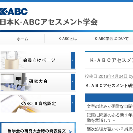
Ｋ-ＡＢＣアセスメ
投稿日
2016年4月24日
b
Ｋ-ＡＢＣアセスメント
文字の読みが困難な自閉
記憶に問題のある新１年
動を意識して－
継次処理が強い小２男児