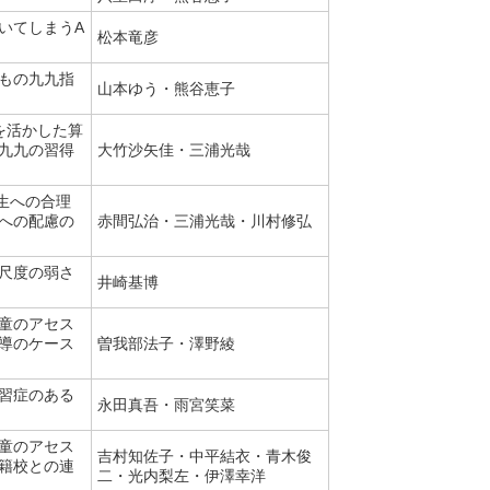
いてしまうA
松本竜彦
もの九九指
山本ゆう・熊谷恵子
を活かした算
九九の習得
大竹沙矢佳・三浦光哉
学生への合理
への配慮の
赤間弘治・三浦光哉・川村修弘
尺度の弱さ
井崎基博
童のアセス
導のケース
曽我部法子・澤野綾
習症のある
永田真吾・雨宮笑菜
童のアセス
吉村知佐子・中平結衣・青木俊
籍校との連
二・光内梨左・伊澤幸洋