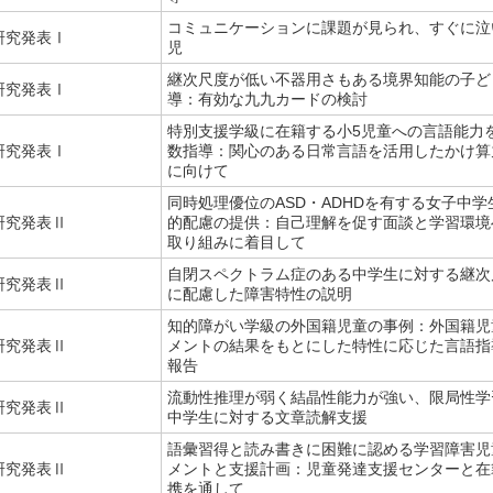
コミュニケーションに課題が見られ、すぐに泣
研究発表Ⅰ
児
継次尺度が低い不器用さもある境界知能の子ど
研究発表Ⅰ
導：有効な九九カードの検討
特別支援学級に在籍する小5児童への言語能力
研究発表Ⅰ
数指導：関心のある日常言語を活用したかけ算
に向けて
同時処理優位のASD・ADHDを有する女子中
研究発表Ⅱ
的配慮の提供：自己理解を促す面談と学習環境
取り組みに着目して
自閉スペクトラム症のある中学生に対する継次
研究発表Ⅱ
に配慮した障害特性の説明
知的障がい学級の外国籍児童の事例：外国籍児
研究発表Ⅱ
メントの結果をもとにした特性に応じた言語指
報告
流動性推理が弱く結晶性能力が強い、限局性学
研究発表Ⅱ
中学生に対する文章読解支援
語彙習得と読み書きに困難に認める学習障害児
研究発表Ⅱ
メントと支援計画：児童発達支援センターと在
携を通して