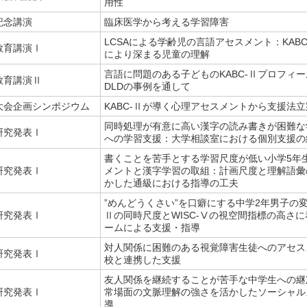
用性
記念講演
臨床医学から考える学習障害
LCSAによる学齢児の言語アセスメント：KAB
教育講演Ⅰ
により深まる児童の理解
言語に問題のある子どものKABC-Ⅱプロフィ
教育講演Ⅱ
DLDの事例を通して
大会企画シンポジウム
KABC-Ⅱが導く心理アセスメントから支援法
同時処理が有意に高い漢字の読み書きが困難な
研究発表Ⅰ
への学習支援：大学相談室における個別支援の
書くことを苦手とする学習尺度が低い小学5年
研究発表Ⅰ
メントと漢字学習の取組：計画尺度と理解語彙
かした通級における指導の工夫
”めんどうくさい”を口癖にする中学2年男子の変容
研究発表Ⅰ
Ⅱの同時尺度とWISC-Ⅴの視空間指標の高さ
ームによる支援・指導
対人関係に困難のある視覚障害生徒へのアセス
研究発表Ⅰ
校と連携した支援
友人関係を継続することが苦手な中学生への継
研究発表Ⅰ
常場面の文脈理解の強さを活かしたソーシャル
導