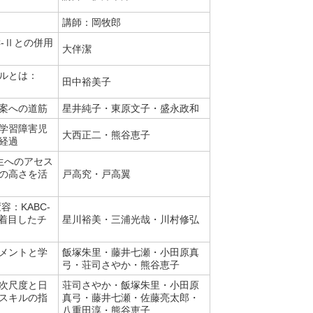
講師：岡牧郎
C-Ⅱとの併用
大伴潔
ールとは：
田中裕美子
立案への道筋
星井純子・東原文子・盛永政和
学習障害児
大西正二・熊谷恵子
経過
生へのアセス
の高さを活
戸高究・戸高翼
：KABC-
に着目したチ
星川裕美・三浦光哉・川村修弘
メントと学
飯塚朱里・藤井七瀬・小田原真
弓・荘司さやか・熊谷恵子
次尺度と日
荘司さやか・飯塚朱里・小田原
スキルの指
真弓・藤井七瀬・佐藤亮太郎・
八重田淳・熊谷恵子