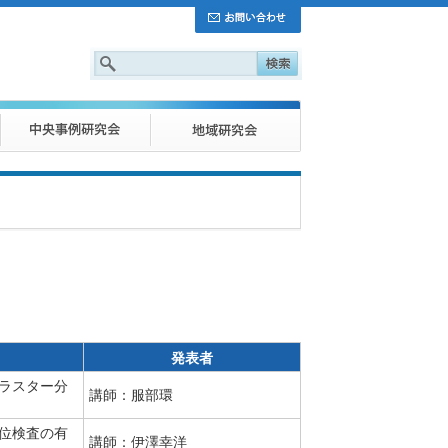
発表者
クラスター分
講師：服部環
下位検査の有
講師：伊澤幸洋