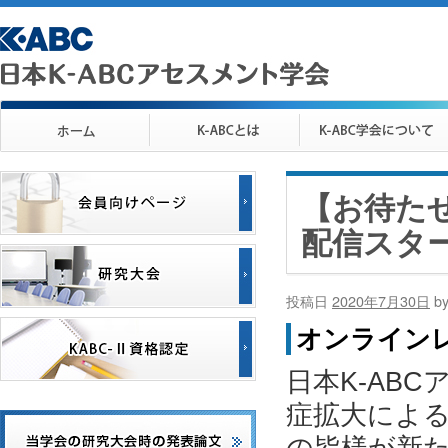
【お待た
配信スタ
投稿日
2020年7月30日
b
オンライン
日本K-AB
症拡大によ
の皆様が新た