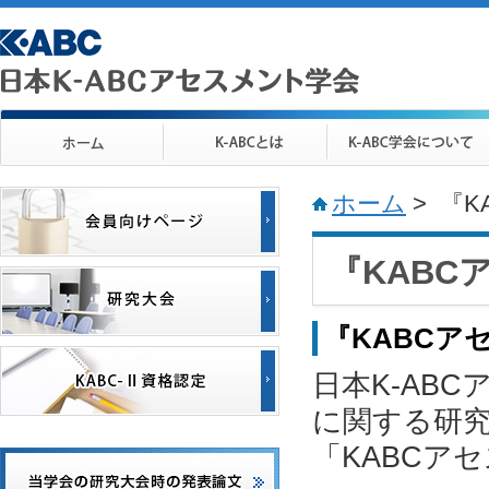
ホーム
> 『
『KAB
『KABCア
日本K-ABC
に関する研
「KABCア