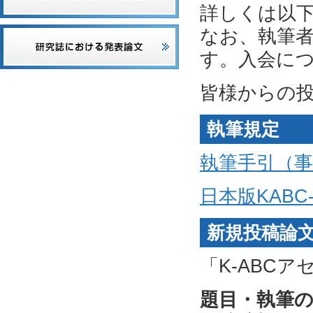
詳しくは以
なお、執筆
す。入会に
皆様からの
執筆規定
執筆手引（事例
日本版KAB
新規投稿論
「K-ABCア
題目・執筆