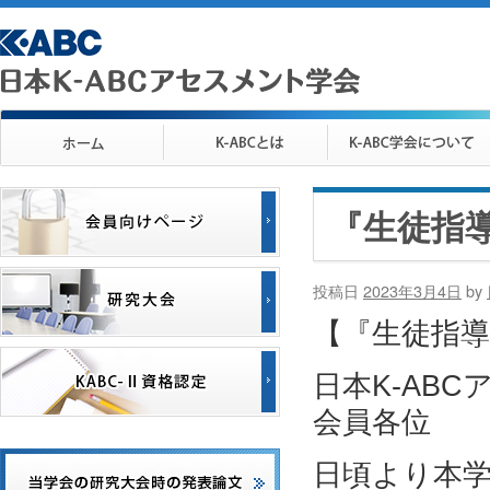
『生徒指
投稿日
2023年3月4日
by
【『生徒指
日本K-AB
会員各位
日頃より本