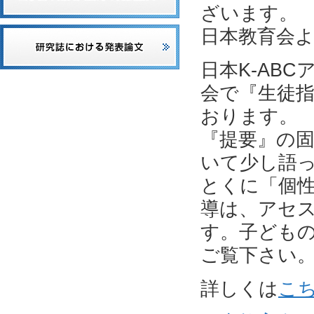
ざいます。
日本教育会
日本K-AB
会で『生徒指
おります。
『提要』の
いて少し語
とくに「個
導は、アセ
す。子ども
ご覧下さい
詳しくは
こ